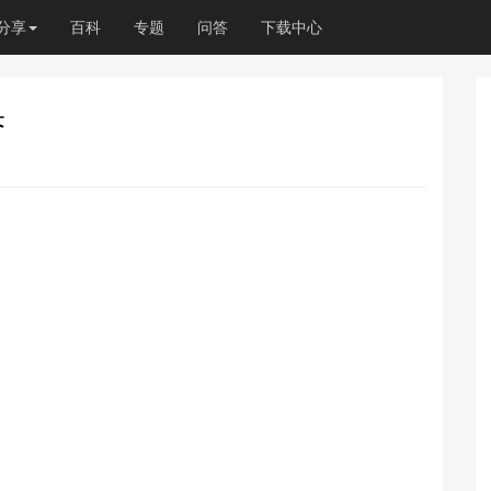
分享
百科
专题
问答
下载中心
果