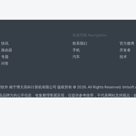
快速导航 Navigation
快讯
联系我们
官方微博
路由器
手机
开发者
专题
汽车
技术
问答
智软件 南宁博大高科计算机有限公司 版权所有 ©
2026. All Rights Reserved. tintsoft
及品牌方的公开信息，收集整理客观呈现，仅提供参考使用，不代表网站支持观点；
广告与友链交换QQ: 4322897 共同关注软件行业
博大软件
盈门
ManualLib