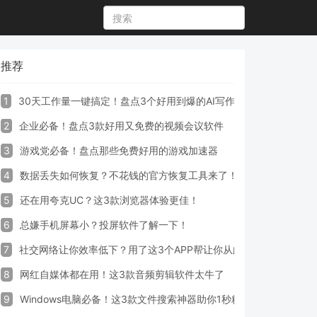
推荐
1
30天工作量一键搞定！盘点3个好用到爆的AI写作生成器工具
2
企业必备！盘点3款好用又免费的视频会议软件
3
游戏党必备！盘点那些免费好用的游戏加速器
4
数据丢失如何恢复？不花钱的官方恢复工具来了！
5
还在用夸克UC？这3款浏览器体验更佳！
6
总嫌手机屏幕小？投屏软件了解一下！
7
社交网络让你效率低下？用了这3个APP帮让你从此戒掉手机！
8
网红自媒体都在用！这3款音频剪辑软件太牛了
9
Windows电脑必备！这3款文件搜索神器助你1秒精准定位文件