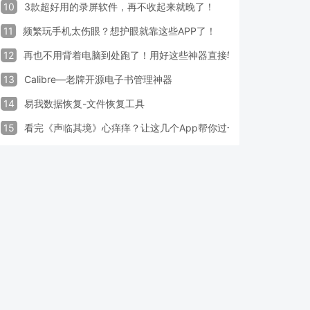
10
3款超好用的录屏软件，再不收起来就晚了！
11
频繁玩手机太伤眼？想护眼就靠这些APP了！
12
再也不用背着电脑到处跑了！用好这些神器直接轻松办公
13
Calibre—老牌开源电子书管理神器
14
易我数据恢复-文件恢复工具
15
看完《声临其境》心痒痒？让这几个App帮你过一把配音瘾