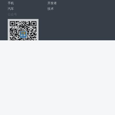
手机
开发者
汽车
技术
公众号
天智软件 南宁博大高科计算机有限公司 版权所有 ©
2026. All Rights
Reserved. tintsoft.com
网站展示的品牌信息和数据，是基于互联网大数据及品牌方的公开信息，
收集整理客观呈现，仅提供参考使用，不代表网站支持观点；如有侵权、
错误信息，请及时联系我们更正或删除！
广告与友链交换QQ: 4322897 共同关注软件行业
博大软件
盈门
ManualLib