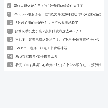
8
网红自媒体都在用！这3款音频剪辑软件太牛了
9
Windows电脑必备！这3款文件搜索神器助你1秒精准定位文件
10
3款超好用的录屏软件，再不收起来就晚了！
11
频繁玩手机太伤眼？想护眼就靠这些APP了！
12
再也不用背着电脑到处跑了！用好这些神器直接轻松办公
13
Calibre—老牌开源电子书管理神器
14
易我数据恢复-文件恢复工具
15
看完《声临其境》心痒痒？让这几个App帮你过一把配音瘾