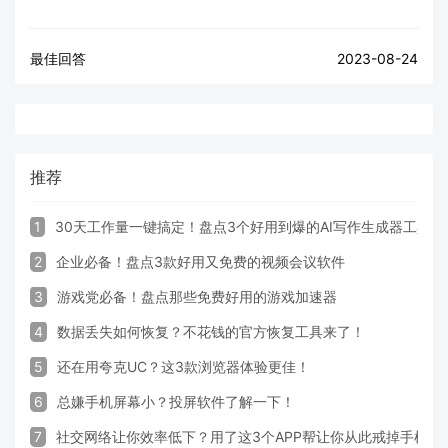
最佳回答
2023-08-24
推荐
1
30天工作量一键搞定！盘点3个好用到爆的AI写作生成器工具
2
企业必备！盘点3款好用又免费的视频会议软件
3
游戏党必备！盘点那些免费好用的游戏加速器
4
数据丢失如何恢复？不花钱的官方恢复工具来了！
5
还在用夸克UC？这3款浏览器体验更佳！
6
总嫌手机屏幕小？投屏软件了解一下！
7
社交网络让你效率低下？用了这3个APP帮让你从此戒掉手机！