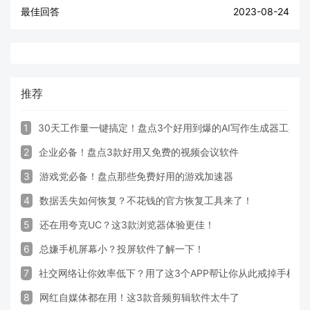
最佳回答
2023-08-24
推荐
1
30天工作量一键搞定！盘点3个好用到爆的AI写作生成器工具
2
企业必备！盘点3款好用又免费的视频会议软件
3
游戏党必备！盘点那些免费好用的游戏加速器
4
数据丢失如何恢复？不花钱的官方恢复工具来了！
5
还在用夸克UC？这3款浏览器体验更佳！
6
总嫌手机屏幕小？投屏软件了解一下！
7
社交网络让你效率低下？用了这3个APP帮让你从此戒掉手机！
8
网红自媒体都在用！这3款音频剪辑软件太牛了