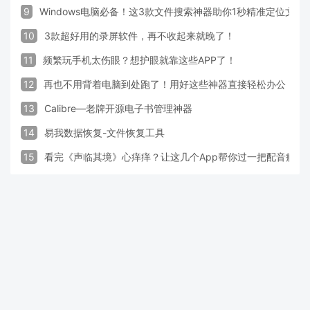
9
Windows电脑必备！这3款文件搜索神器助你1秒精准定位文件
10
3款超好用的录屏软件，再不收起来就晚了！
11
频繁玩手机太伤眼？想护眼就靠这些APP了！
12
再也不用背着电脑到处跑了！用好这些神器直接轻松办公
13
Calibre—老牌开源电子书管理神器
14
易我数据恢复-文件恢复工具
15
看完《声临其境》心痒痒？让这几个App帮你过一把配音瘾