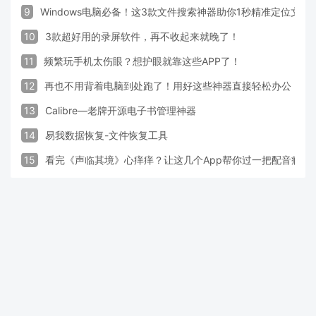
9
Windows电脑必备！这3款文件搜索神器助你1秒精准定位文件
10
3款超好用的录屏软件，再不收起来就晚了！
11
频繁玩手机太伤眼？想护眼就靠这些APP了！
12
再也不用背着电脑到处跑了！用好这些神器直接轻松办公
13
Calibre—老牌开源电子书管理神器
14
易我数据恢复-文件恢复工具
15
看完《声临其境》心痒痒？让这几个App帮你过一把配音瘾