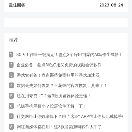
最佳回答
2023-08-24
推荐
1
30天工作量一键搞定！盘点3个好用到爆的AI写作生成器工具
2
企业必备！盘点3款好用又免费的视频会议软件
3
游戏党必备！盘点那些免费好用的游戏加速器
4
数据丢失如何恢复？不花钱的官方恢复工具来了！
5
还在用夸克UC？这3款浏览器体验更佳！
6
总嫌手机屏幕小？投屏软件了解一下！
7
社交网络让你效率低下？用了这3个APP帮让你从此戒掉手机！
8
网红自媒体都在用！这3款音频剪辑软件太牛了