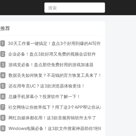
推荐
1
30天工作量一键搞定！盘点3个好用到爆的AI写作生成器工具
2
企业必备！盘点3款好用又免费的视频会议软件
3
游戏党必备！盘点那些免费好用的游戏加速器
4
数据丢失如何恢复？不花钱的官方恢复工具来了！
5
还在用夸克UC？这3款浏览器体验更佳！
6
总嫌手机屏幕小？投屏软件了解一下！
7
社交网络让你效率低下？用了这3个APP帮让你从此戒掉手机！
8
网红自媒体都在用！这3款音频剪辑软件太牛了
9
Windows电脑必备！这3款文件搜索神器助你1秒精准定位文件