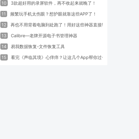
10
3款超好用的录屏软件，再不收起来就晚了！
11
频繁玩手机太伤眼？想护眼就靠这些APP了！
12
再也不用背着电脑到处跑了！用好这些神器直接轻松办公
13
Calibre—老牌开源电子书管理神器
14
易我数据恢复-文件恢复工具
15
看完《声临其境》心痒痒？让这几个App帮你过一把配音瘾