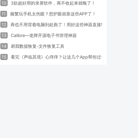
10
3款超好用的录屏软件，再不收起来就晚了！
11
频繁玩手机太伤眼？想护眼就靠这些APP了！
12
再也不用背着电脑到处跑了！用好这些神器直接轻松办公
13
Calibre—老牌开源电子书管理神器
14
易我数据恢复-文件恢复工具
15
看完《声临其境》心痒痒？让这几个App帮你过一把配音瘾