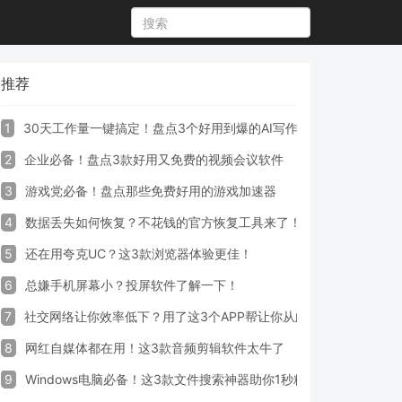
推荐
1
30天工作量一键搞定！盘点3个好用到爆的AI写作生成器工具
2
企业必备！盘点3款好用又免费的视频会议软件
3
游戏党必备！盘点那些免费好用的游戏加速器
4
数据丢失如何恢复？不花钱的官方恢复工具来了！
5
还在用夸克UC？这3款浏览器体验更佳！
6
总嫌手机屏幕小？投屏软件了解一下！
7
社交网络让你效率低下？用了这3个APP帮让你从此戒掉手机！
8
网红自媒体都在用！这3款音频剪辑软件太牛了
9
Windows电脑必备！这3款文件搜索神器助你1秒精准定位文件