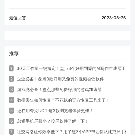
最佳回答
2023-08-26
推荐
1
30天工作量一键搞定！盘点3个好用到爆的AI写作生成器工具
2
企业必备！盘点3款好用又免费的视频会议软件
3
游戏党必备！盘点那些免费好用的游戏加速器
4
数据丢失如何恢复？不花钱的官方恢复工具来了！
5
还在用夸克UC？这3款浏览器体验更佳！
6
总嫌手机屏幕小？投屏软件了解一下！
7
社交网络让你效率低下？用了这3个APP帮让你从此戒掉手机！