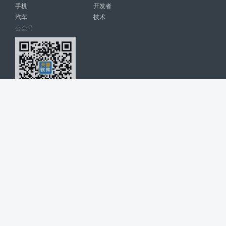
手机
开发者
汽车
技术
公众号
天智软件 南宁博大高科计算机有限公司 版权所有 ©
2026. All Rights
Reserved. tintsoft.com
网站展示的品牌信息和数据，是基于互联网大数据及品牌方的公开信息，
收集整理客观呈现，仅提供参考使用，不代表网站支持观点；如有侵权、
错误信息，请及时联系我们更正或删除！
广告与友链交换QQ: 4322897 共同关注软件行业
博大软件
盈门
ManualLib