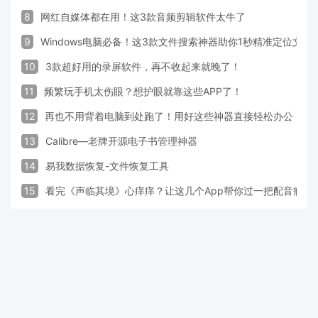
8
网红自媒体都在用！这3款音频剪辑软件太牛了
9
Windows电脑必备！这3款文件搜索神器助你1秒精准定位文件
10
3款超好用的录屏软件，再不收起来就晚了！
11
频繁玩手机太伤眼？想护眼就靠这些APP了！
12
再也不用背着电脑到处跑了！用好这些神器直接轻松办公
13
Calibre—老牌开源电子书管理神器
14
易我数据恢复-文件恢复工具
15
看完《声临其境》心痒痒？让这几个App帮你过一把配音瘾