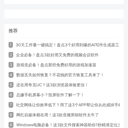
推荐
1
30天工作量一键搞定！盘点3个好用到爆的AI写作生成器工具
2
企业必备！盘点3款好用又免费的视频会议软件
3
游戏党必备！盘点那些免费好用的游戏加速器
4
数据丢失如何恢复？不花钱的官方恢复工具来了！
5
还在用夸克UC？这3款浏览器体验更佳！
6
总嫌手机屏幕小？投屏软件了解一下！
7
社交网络让你效率低下？用了这3个APP帮让你从此戒掉手机！
8
网红自媒体都在用！这3款音频剪辑软件太牛了
9
Windows电脑必备！这3款文件搜索神器助你1秒精准定位文件