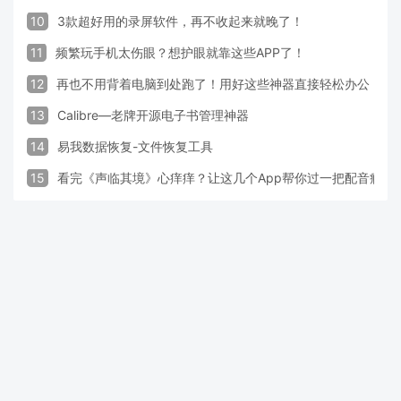
10
3款超好用的录屏软件，再不收起来就晚了！
11
频繁玩手机太伤眼？想护眼就靠这些APP了！
12
再也不用背着电脑到处跑了！用好这些神器直接轻松办公
13
Calibre—老牌开源电子书管理神器
14
易我数据恢复-文件恢复工具
15
看完《声临其境》心痒痒？让这几个App帮你过一把配音瘾