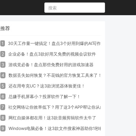
推荐
1
30天工作量一键搞定！盘点3个好用到爆的AI写作生成器工具
2
企业必备！盘点3款好用又免费的视频会议软件
3
游戏党必备！盘点那些免费好用的游戏加速器
4
数据丢失如何恢复？不花钱的官方恢复工具来了！
5
还在用夸克UC？这3款浏览器体验更佳！
6
总嫌手机屏幕小？投屏软件了解一下！
7
社交网络让你效率低下？用了这3个APP帮让你从此戒掉手机！
8
网红自媒体都在用！这3款音频剪辑软件太牛了
9
Windows电脑必备！这3款文件搜索神器助你1秒精准定位文件