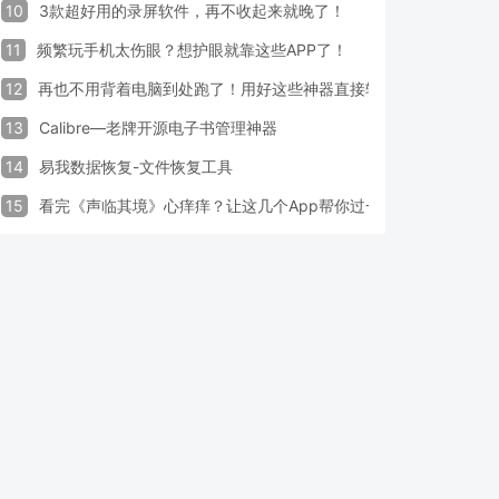
10
3款超好用的录屏软件，再不收起来就晚了！
11
频繁玩手机太伤眼？想护眼就靠这些APP了！
12
再也不用背着电脑到处跑了！用好这些神器直接轻松办公
13
Calibre—老牌开源电子书管理神器
14
易我数据恢复-文件恢复工具
15
看完《声临其境》心痒痒？让这几个App帮你过一把配音瘾