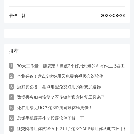
最佳回答
2023-08-26
推荐
1
30天工作量一键搞定！盘点3个好用到爆的AI写作生成器工具
2
企业必备！盘点3款好用又免费的视频会议软件
3
游戏党必备！盘点那些免费好用的游戏加速器
4
数据丢失如何恢复？不花钱的官方恢复工具来了！
5
还在用夸克UC？这3款浏览器体验更佳！
6
总嫌手机屏幕小？投屏软件了解一下！
7
社交网络让你效率低下？用了这3个APP帮让你从此戒掉手机！