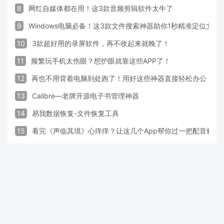
8
网红自媒体都在用！这3款音频剪辑软件太牛了
9
Windows电脑必备！这3款文件搜索神器助你1秒精准定位文件
10
3款超好用的录屏软件，再不收起来就晚了！
11
频繁玩手机太伤眼？想护眼就靠这些APP了！
12
再也不用背着电脑到处跑了！用好这些神器直接轻松办公
13
Calibre—老牌开源电子书管理神器
14
易我数据恢复-文件恢复工具
15
看完《声临其境》心痒痒？让这几个App帮你过一把配音瘾