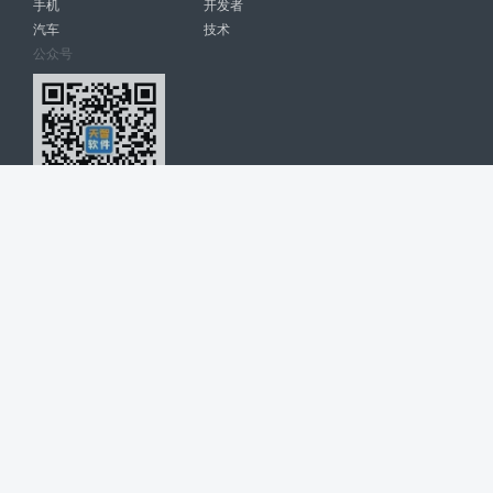
手机
开发者
汽车
技术
公众号
天智软件 南宁博大高科计算机有限公司 版权所有 ©
2026. All Rights
Reserved. tintsoft.com
网站展示的品牌信息和数据，是基于互联网大数据及品牌方的公开信息，
收集整理客观呈现，仅提供参考使用，不代表网站支持观点；如有侵权、
错误信息，请及时联系我们更正或删除！
广告与友链交换QQ: 4322897 共同关注软件行业
博大软件
盈门
ManualLib