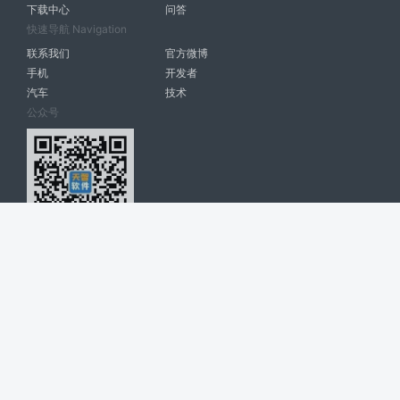
下载中心
问答
快速导航 Navigation
联系我们
官方微博
手机
开发者
汽车
技术
公众号
天智软件 南宁博大高科计算机有限公司 版权所有 ©
2026. All Rights
Reserved. tintsoft.com
网站展示的品牌信息和数据，是基于互联网大数据及品牌方的公开信息，
收集整理客观呈现，仅提供参考使用，不代表网站支持观点；如有侵权、
错误信息，请及时联系我们更正或删除！
广告与友链交换QQ: 4322897 共同关注软件行业
博大软件
盈门
ManualLib