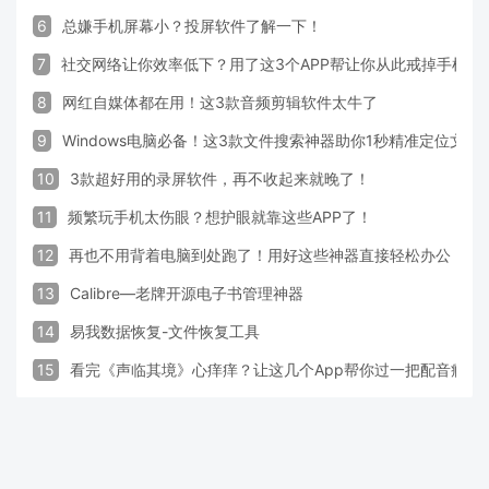
6
总嫌手机屏幕小？投屏软件了解一下！
7
社交网络让你效率低下？用了这3个APP帮让你从此戒掉手机！
8
网红自媒体都在用！这3款音频剪辑软件太牛了
9
Windows电脑必备！这3款文件搜索神器助你1秒精准定位文件
10
3款超好用的录屏软件，再不收起来就晚了！
11
频繁玩手机太伤眼？想护眼就靠这些APP了！
12
再也不用背着电脑到处跑了！用好这些神器直接轻松办公
13
Calibre—老牌开源电子书管理神器
14
易我数据恢复-文件恢复工具
15
看完《声临其境》心痒痒？让这几个App帮你过一把配音瘾