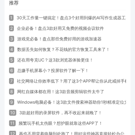
推荐
1
30天工作量一键搞定！盘点3个好用到爆的AI写作生成器工具
2
企业必备！盘点3款好用又免费的视频会议软件
3
游戏党必备！盘点那些免费好用的游戏加速器
4
数据丢失如何恢复？不花钱的官方恢复工具来了！
5
还在用夸克UC？这3款浏览器体验更佳！
6
总嫌手机屏幕小？投屏软件了解一下！
7
社交网络让你效率低下？用了这3个APP帮让你从此戒掉手机！
8
网红自媒体都在用！这3款音频剪辑软件太牛了
9
Windows电脑必备！这3款文件搜索神器助你1秒精准定位文件
10
3款超好用的录屏软件，再不收起来就晚了！
11
频繁玩手机太伤眼？想护眼就靠这些APP了！
12
再也不用背着电脑到处跑了！用好这些神器直接轻松办公