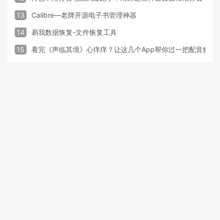
13
Calibre—老牌开源电子书管理神器
14
易我数据恢复-文件恢复工具
15
看完《声临其境》心痒痒？让这几个App帮你过一把配音瘾