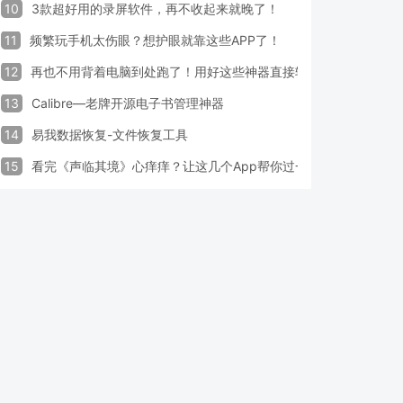
10
3款超好用的录屏软件，再不收起来就晚了！
11
频繁玩手机太伤眼？想护眼就靠这些APP了！
12
再也不用背着电脑到处跑了！用好这些神器直接轻松办公
13
Calibre—老牌开源电子书管理神器
14
易我数据恢复-文件恢复工具
15
看完《声临其境》心痒痒？让这几个App帮你过一把配音瘾