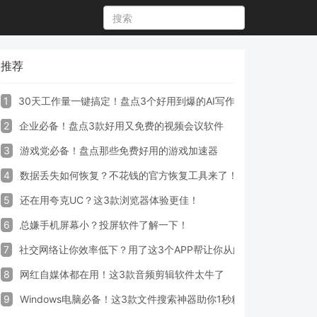
推荐
1
30天工作量一键搞定！盘点3个好用到爆的AI写作生成器工具
2
企业必备！盘点3款好用又免费的视频会议软件
3
游戏党必备！盘点那些免费好用的游戏加速器
4
数据丢失如何恢复？不花钱的官方恢复工具来了！
5
还在用夸克UC？这3款浏览器体验更佳！
6
总嫌手机屏幕小？投屏软件了解一下！
7
社交网络让你效率低下？用了这3个APP帮让你从此戒掉手机！
8
网红自媒体都在用！这3款音频剪辑软件太牛了
9
Windows电脑必备！这3款文件搜索神器助你1秒精准定位文件