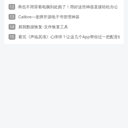
12
再也不用背着电脑到处跑了！用好这些神器直接轻松办公
13
Calibre—老牌开源电子书管理神器
14
易我数据恢复-文件恢复工具
15
看完《声临其境》心痒痒？让这几个App帮你过一把配音瘾