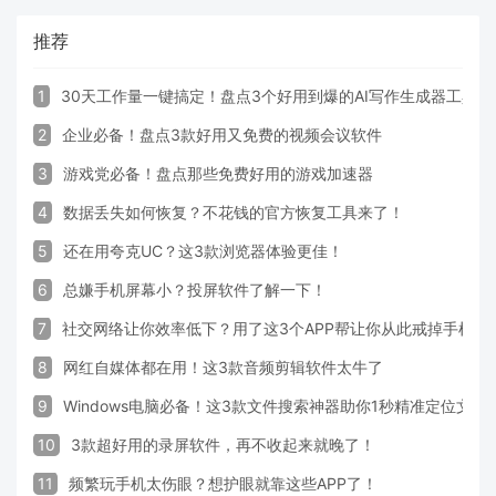
推荐
1
30天工作量一键搞定！盘点3个好用到爆的AI写作生成器工具
2
企业必备！盘点3款好用又免费的视频会议软件
3
游戏党必备！盘点那些免费好用的游戏加速器
4
数据丢失如何恢复？不花钱的官方恢复工具来了！
5
还在用夸克UC？这3款浏览器体验更佳！
6
总嫌手机屏幕小？投屏软件了解一下！
7
社交网络让你效率低下？用了这3个APP帮让你从此戒掉手机！
8
网红自媒体都在用！这3款音频剪辑软件太牛了
9
Windows电脑必备！这3款文件搜索神器助你1秒精准定位文件
10
3款超好用的录屏软件，再不收起来就晚了！
11
频繁玩手机太伤眼？想护眼就靠这些APP了！