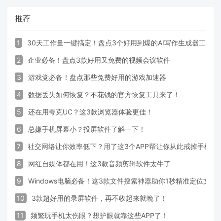
推荐
1
30天工作量一键搞定！盘点3个好用到爆的AI写作生成器工具
2
企业必备！盘点3款好用又免费的视频会议软件
3
游戏党必备！盘点那些免费好用的游戏加速器
4
数据丢失如何恢复？不花钱的官方恢复工具来了！
5
还在用夸克UC？这3款浏览器体验更佳！
6
总嫌手机屏幕小？投屏软件了解一下！
7
社交网络让你效率低下？用了这3个APP帮让你从此戒掉手机！
8
网红自媒体都在用！这3款音频剪辑软件太牛了
9
Windows电脑必备！这3款文件搜索神器助你1秒精准定位文件
10
3款超好用的录屏软件，再不收起来就晚了！
11
频繁玩手机太伤眼？想护眼就靠这些APP了！