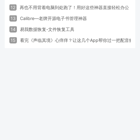
12
再也不用背着电脑到处跑了！用好这些神器直接轻松办公
13
Calibre—老牌开源电子书管理神器
14
易我数据恢复-文件恢复工具
15
看完《声临其境》心痒痒？让这几个App帮你过一把配音瘾