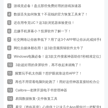
3
游戏党必备！盘点那些免费好用的游戏加速器
4
数据丢失如何恢复？不花钱的官方恢复工具来了！
5
还在用夸克UC？这3款浏览器体验更佳！
6
总嫌手机屏幕小？投屏软件了解一下！
7
社交网络让你效率低下？用了这3个APP帮让你从此戒掉手机！
8
网红自媒体都在用！这3款音频剪辑软件太牛了
9
Windows电脑必备！这3款文件搜索神器助你1秒精准定位文件
10
3款超好用的录屏软件，再不收起来就晚了！
11
频繁玩手机太伤眼？想护眼就靠这些APP了！
12
再也不用背着电脑到处跑了！用好这些神器直接轻松办公
13
Calibre—老牌开源电子书管理神器
14
易我数据恢复-文件恢复工具
15
看完《声临其境》心痒痒？让这几个App帮你过一把配音瘾