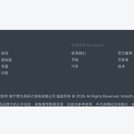
快速导航 Navigation
快讯
联系我们
官方微博
路由器
手机
开发者
专题
汽车
技术
问答
智软件 南宁博大高科计算机有限公司 版权所有 ©
2026. All Rights Reserved. tintsoft
及品牌方的公开信息，收集整理客观呈现，仅提供参考使用，不代表网站支持观点；
广告与友链交换QQ: 4322897 共同关注软件行业
博大软件
盈门
ManualLib