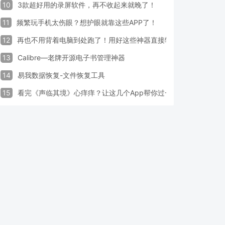
10
3款超好用的录屏软件，再不收起来就晚了！
11
频繁玩手机太伤眼？想护眼就靠这些APP了！
12
再也不用背着电脑到处跑了！用好这些神器直接轻松办公
13
Calibre—老牌开源电子书管理神器
14
易我数据恢复-文件恢复工具
15
看完《声临其境》心痒痒？让这几个App帮你过一把配音瘾