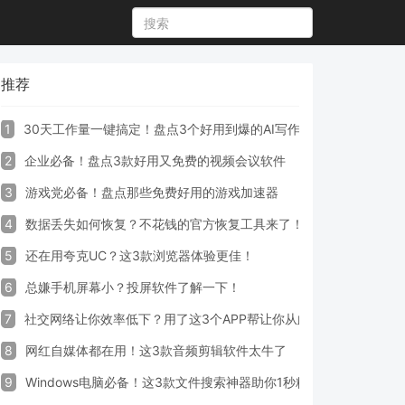
推荐
1
30天工作量一键搞定！盘点3个好用到爆的AI写作生成器工具
2
企业必备！盘点3款好用又免费的视频会议软件
3
游戏党必备！盘点那些免费好用的游戏加速器
4
数据丢失如何恢复？不花钱的官方恢复工具来了！
5
还在用夸克UC？这3款浏览器体验更佳！
6
总嫌手机屏幕小？投屏软件了解一下！
7
社交网络让你效率低下？用了这3个APP帮让你从此戒掉手机！
8
网红自媒体都在用！这3款音频剪辑软件太牛了
9
Windows电脑必备！这3款文件搜索神器助你1秒精准定位文件