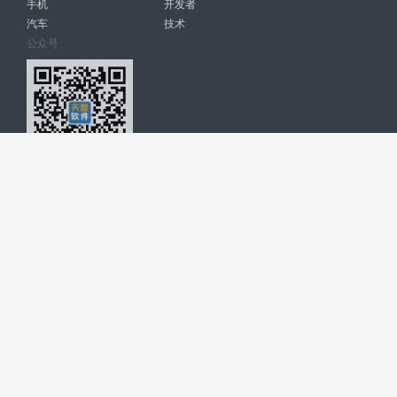
手机
开发者
汽车
技术
公众号
天智软件 南宁博大高科计算机有限公司 版权所有 ©
2026. All Rights
Reserved. tintsoft.com
网站展示的品牌信息和数据，是基于互联网大数据及品牌方的公开信息，
收集整理客观呈现，仅提供参考使用，不代表网站支持观点；如有侵权、
错误信息，请及时联系我们更正或删除！
广告与友链交换QQ: 4322897 共同关注软件行业
博大软件
盈门
ManualLib