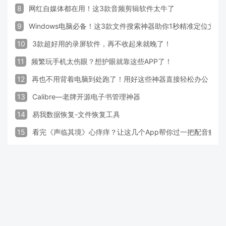
8
网红自媒体都在用！这3款音频剪辑软件太牛了
9
Windows电脑必备！这3款文件搜索神器助你1秒精准定位文件
10
3款超好用的录屏软件，再不收起来就晚了！
11
频繁玩手机太伤眼？想护眼就靠这些APP了！
12
再也不用背着电脑到处跑了！用好这些神器直接轻松办公
13
Calibre—老牌开源电子书管理神器
14
易我数据恢复-文件恢复工具
15
看完《声临其境》心痒痒？让这几个App帮你过一把配音瘾