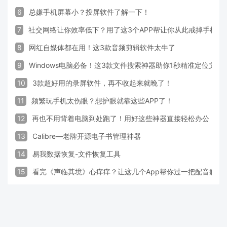
6
总嫌手机屏幕小？投屏软件了解一下！
7
社交网络让你效率低下？用了这3个APP帮让你从此戒掉手机！
8
网红自媒体都在用！这3款音频剪辑软件太牛了
9
Windows电脑必备！这3款文件搜索神器助你1秒精准定位文件
10
3款超好用的录屏软件，再不收起来就晚了！
11
频繁玩手机太伤眼？想护眼就靠这些APP了！
12
再也不用背着电脑到处跑了！用好这些神器直接轻松办公
13
Calibre—老牌开源电子书管理神器
14
易我数据恢复-文件恢复工具
15
看完《声临其境》心痒痒？让这几个App帮你过一把配音瘾