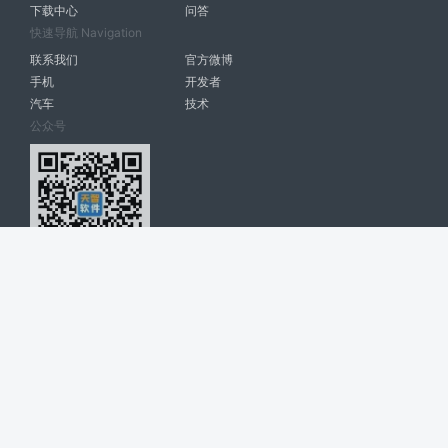
下载中心
问答
快速导航 Navigation
联系我们
官方微博
手机
开发者
汽车
技术
公众号
天智软件 南宁博大高科计算机有限公司 版权所有 ©
2026. All Rights
Reserved. tintsoft.com
网站展示的品牌信息和数据，是基于互联网大数据及品牌方的公开信息，
收集整理客观呈现，仅提供参考使用，不代表网站支持观点；如有侵权、
错误信息，请及时联系我们更正或删除！
广告与友链交换QQ: 4322897 共同关注软件行业
博大软件
盈门
ManualLib