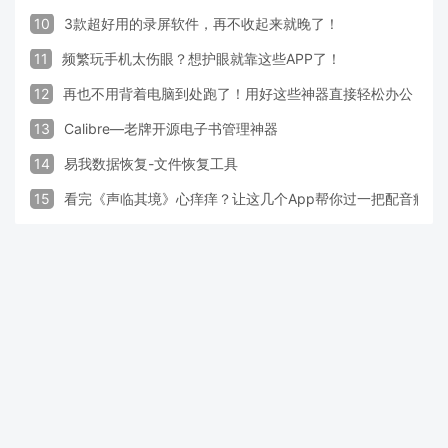
10
3款超好用的录屏软件，再不收起来就晚了！
11
频繁玩手机太伤眼？想护眼就靠这些APP了！
12
再也不用背着电脑到处跑了！用好这些神器直接轻松办公
13
Calibre—老牌开源电子书管理神器
14
易我数据恢复-文件恢复工具
15
看完《声临其境》心痒痒？让这几个App帮你过一把配音瘾