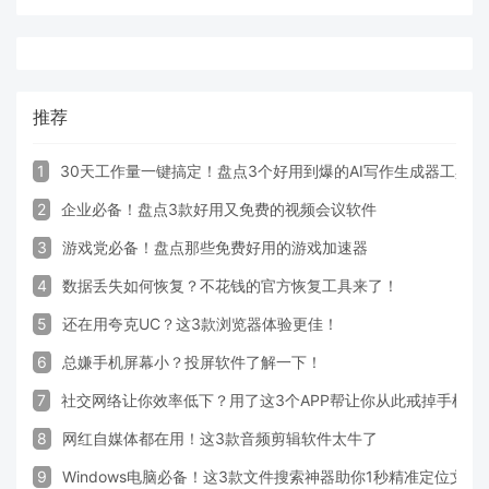
推荐
1
30天工作量一键搞定！盘点3个好用到爆的AI写作生成器工具
2
企业必备！盘点3款好用又免费的视频会议软件
3
游戏党必备！盘点那些免费好用的游戏加速器
4
数据丢失如何恢复？不花钱的官方恢复工具来了！
5
还在用夸克UC？这3款浏览器体验更佳！
6
总嫌手机屏幕小？投屏软件了解一下！
7
社交网络让你效率低下？用了这3个APP帮让你从此戒掉手机！
8
网红自媒体都在用！这3款音频剪辑软件太牛了
9
Windows电脑必备！这3款文件搜索神器助你1秒精准定位文件