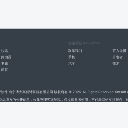
快速导航 Navigation
快讯
联系我们
官方微博
路由器
手机
开发者
专题
汽车
技术
问答
智软件 南宁博大高科计算机有限公司 版权所有 ©
2026. All Rights Reserved. tintsoft
及品牌方的公开信息，收集整理客观呈现，仅提供参考使用，不代表网站支持观点；
广告与友链交换QQ: 4322897 共同关注软件行业
博大软件
盈门
ManualLib