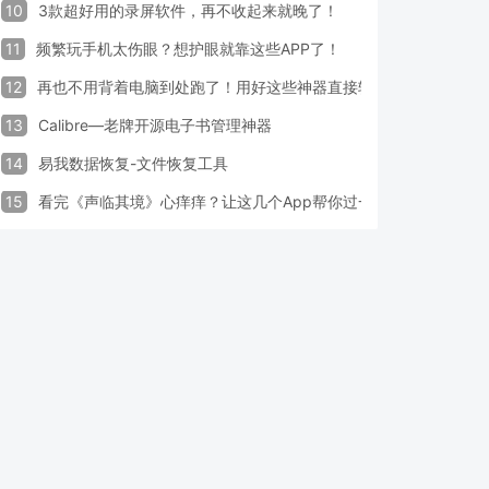
10
3款超好用的录屏软件，再不收起来就晚了！
11
频繁玩手机太伤眼？想护眼就靠这些APP了！
12
再也不用背着电脑到处跑了！用好这些神器直接轻松办公
13
Calibre—老牌开源电子书管理神器
14
易我数据恢复-文件恢复工具
15
看完《声临其境》心痒痒？让这几个App帮你过一把配音瘾