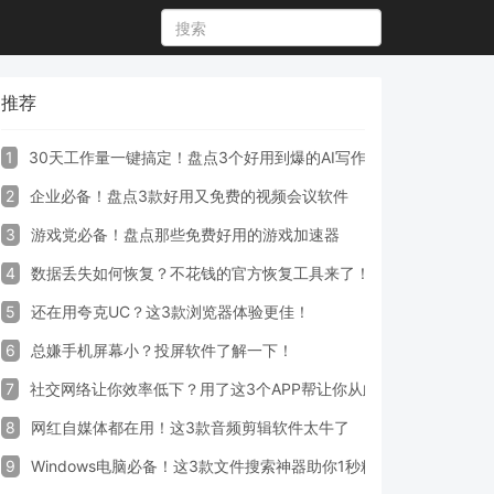
推荐
1
30天工作量一键搞定！盘点3个好用到爆的AI写作生成器工具
2
企业必备！盘点3款好用又免费的视频会议软件
3
游戏党必备！盘点那些免费好用的游戏加速器
4
数据丢失如何恢复？不花钱的官方恢复工具来了！
5
还在用夸克UC？这3款浏览器体验更佳！
6
总嫌手机屏幕小？投屏软件了解一下！
7
社交网络让你效率低下？用了这3个APP帮让你从此戒掉手机！
8
网红自媒体都在用！这3款音频剪辑软件太牛了
9
Windows电脑必备！这3款文件搜索神器助你1秒精准定位文件