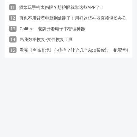
11
频繁玩手机太伤眼？想护眼就靠这些APP了！
12
再也不用背着电脑到处跑了！用好这些神器直接轻松办公
13
Calibre—老牌开源电子书管理神器
14
易我数据恢复-文件恢复工具
15
看完《声临其境》心痒痒？让这几个App帮你过一把配音瘾