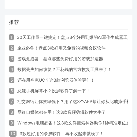
推荐
1
30天工作量一键搞定！盘点3个好用到爆的AI写作生成器工具
2
企业必备！盘点3款好用又免费的视频会议软件
3
游戏党必备！盘点那些免费好用的游戏加速器
4
数据丢失如何恢复？不花钱的官方恢复工具来了！
5
还在用夸克UC？这3款浏览器体验更佳！
6
总嫌手机屏幕小？投屏软件了解一下！
7
社交网络让你效率低下？用了这3个APP帮让你从此戒掉手机！
8
网红自媒体都在用！这3款音频剪辑软件太牛了
9
Windows电脑必备！这3款文件搜索神器助你1秒精准定位文件
10
3款超好用的录屏软件，再不收起来就晚了！