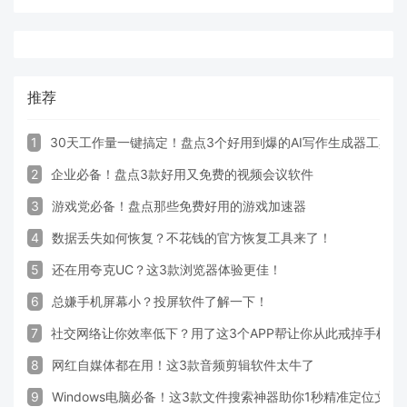
推荐
1
30天工作量一键搞定！盘点3个好用到爆的AI写作生成器工具
2
企业必备！盘点3款好用又免费的视频会议软件
3
游戏党必备！盘点那些免费好用的游戏加速器
4
数据丢失如何恢复？不花钱的官方恢复工具来了！
5
还在用夸克UC？这3款浏览器体验更佳！
6
总嫌手机屏幕小？投屏软件了解一下！
7
社交网络让你效率低下？用了这3个APP帮让你从此戒掉手机！
8
网红自媒体都在用！这3款音频剪辑软件太牛了
9
Windows电脑必备！这3款文件搜索神器助你1秒精准定位文件