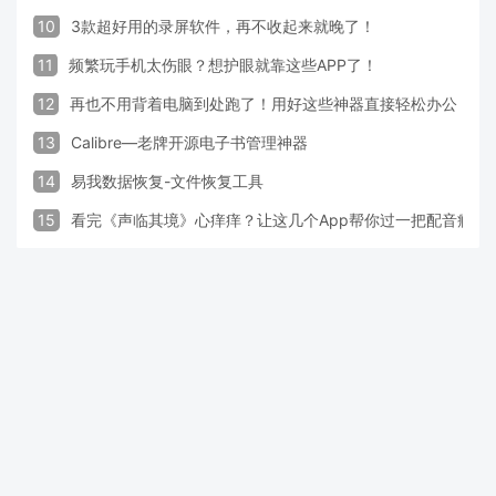
10
3款超好用的录屏软件，再不收起来就晚了！
11
频繁玩手机太伤眼？想护眼就靠这些APP了！
12
再也不用背着电脑到处跑了！用好这些神器直接轻松办公
13
Calibre—老牌开源电子书管理神器
14
易我数据恢复-文件恢复工具
15
看完《声临其境》心痒痒？让这几个App帮你过一把配音瘾