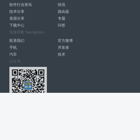
软件行业资讯
快讯
技术分享
路由器
资源分享
专题
下载中心
问答
快速导航 Navigation
联系我们
官方微博
手机
开发者
汽车
技术
公众号
天智软件 南宁博大高科计算机有限公司 版权所有 ©
2026. All Rights
Reserved. tintsoft.com
网站展示的品牌信息和数据，是基于互联网大数据及品牌方的公开信息，
收集整理客观呈现，仅提供参考使用，不代表网站支持观点；如有侵权、
错误信息，请及时联系我们更正或删除！