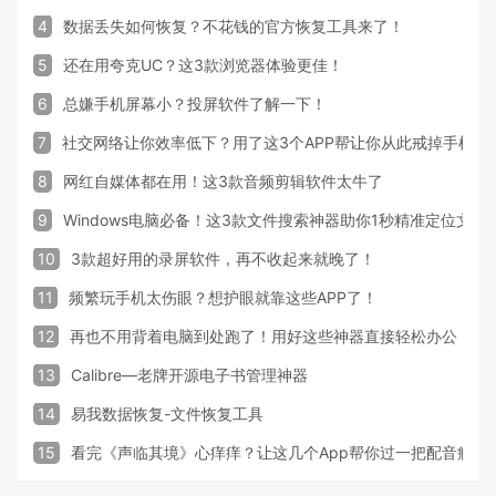
4
数据丢失如何恢复？不花钱的官方恢复工具来了！
5
还在用夸克UC？这3款浏览器体验更佳！
6
总嫌手机屏幕小？投屏软件了解一下！
7
社交网络让你效率低下？用了这3个APP帮让你从此戒掉手机！
8
网红自媒体都在用！这3款音频剪辑软件太牛了
9
Windows电脑必备！这3款文件搜索神器助你1秒精准定位文件
10
3款超好用的录屏软件，再不收起来就晚了！
11
频繁玩手机太伤眼？想护眼就靠这些APP了！
12
再也不用背着电脑到处跑了！用好这些神器直接轻松办公
13
Calibre—老牌开源电子书管理神器
14
易我数据恢复-文件恢复工具
15
看完《声临其境》心痒痒？让这几个App帮你过一把配音瘾