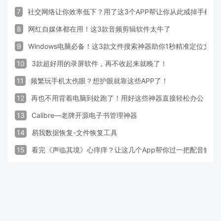
7
社交网络让你效率低下？用了这3个APP帮让你从此戒掉手机！
8
网红自媒体都在用！这3款音频剪辑软件太牛了
9
Windows电脑必备！这3款文件搜索神器助你1秒精准定位文件
10
3款超好用的录屏软件，再不收起来就晚了！
11
频繁玩手机太伤眼？想护眼就靠这些APP了！
12
再也不用背着电脑到处跑了！用好这些神器直接轻松办公
13
Calibre—老牌开源电子书管理神器
14
易我数据恢复-文件恢复工具
15
看完《声临其境》心痒痒？让这几个App帮你过一把配音瘾