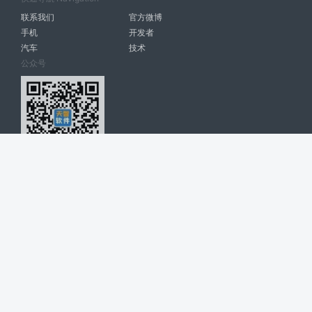
联系我们
官方微博
手机
开发者
汽车
技术
公众号
天智软件 南宁博大高科计算机有限公司 版权所有 ©
2026. All Rights
Reserved. tintsoft.com
网站展示的品牌信息和数据，是基于互联网大数据及品牌方的公开信息，
收集整理客观呈现，仅提供参考使用，不代表网站支持观点；如有侵权、
错误信息，请及时联系我们更正或删除！
广告与友链交换QQ: 4322897 共同关注软件行业
博大软件
盈门
ManualLib