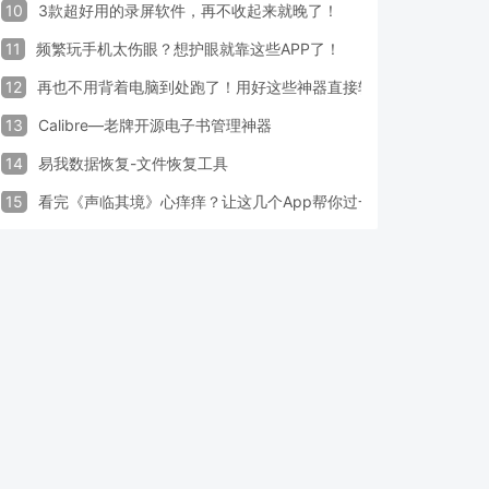
10
3款超好用的录屏软件，再不收起来就晚了！
11
频繁玩手机太伤眼？想护眼就靠这些APP了！
12
再也不用背着电脑到处跑了！用好这些神器直接轻松办公
13
Calibre—老牌开源电子书管理神器
14
易我数据恢复-文件恢复工具
15
看完《声临其境》心痒痒？让这几个App帮你过一把配音瘾