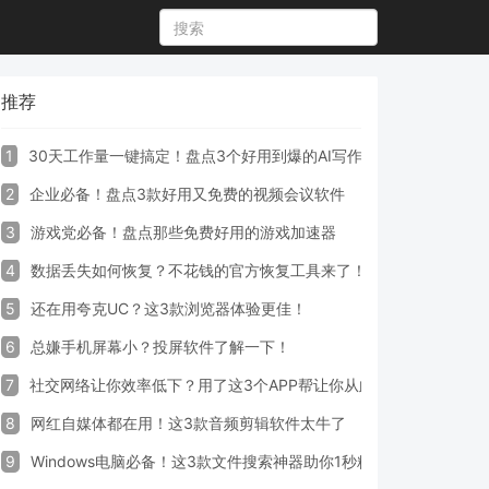
推荐
1
30天工作量一键搞定！盘点3个好用到爆的AI写作生成器工具
2
企业必备！盘点3款好用又免费的视频会议软件
3
游戏党必备！盘点那些免费好用的游戏加速器
4
数据丢失如何恢复？不花钱的官方恢复工具来了！
5
还在用夸克UC？这3款浏览器体验更佳！
6
总嫌手机屏幕小？投屏软件了解一下！
7
社交网络让你效率低下？用了这3个APP帮让你从此戒掉手机！
8
网红自媒体都在用！这3款音频剪辑软件太牛了
9
Windows电脑必备！这3款文件搜索神器助你1秒精准定位文件