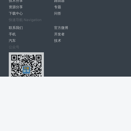
技术分享
路由器
资源分享
专题
下载中心
问答
快速导航 Navigation
联系我们
官方微博
手机
开发者
汽车
技术
公众号
天智软件 南宁博大高科计算机有限公司 版权所有 ©
2026. All Rights
Reserved. tintsoft.com
网站展示的品牌信息和数据，是基于互联网大数据及品牌方的公开信息，
收集整理客观呈现，仅提供参考使用，不代表网站支持观点；如有侵权、
错误信息，请及时联系我们更正或删除！
广告与友链交换QQ: 4322897 共同关注软件行业