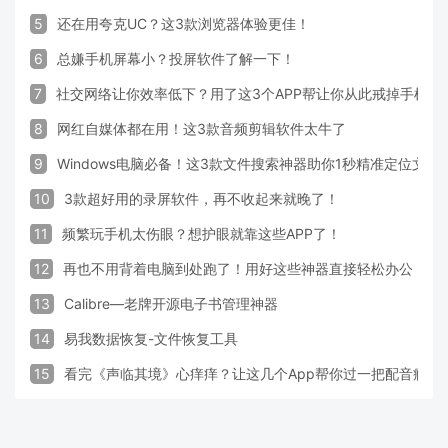
5
还在用夸克UC？这3款浏览器体验更佳！
6
总嫌手机屏幕小？投屏软件了解一下！
7
社交网络让你效率低下？用了这3个APP帮让你从此戒掉手机！
8
网红自媒体都在用！这3款音频剪辑软件太牛了
9
Windows电脑必备！这3款文件搜索神器助你1秒精准定位文件
10
3款超好用的录屏软件，再不收起来就晚了！
11
频繁玩手机太伤眼？想护眼就靠这些APP了！
12
再也不用背着电脑到处跑了！用好这些神器直接轻松办公
13
Calibre—老牌开源电子书管理神器
14
易我数据恢复-文件恢复工具
15
看完《声临其境》心痒痒？让这几个App帮你过一把配音瘾