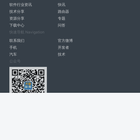
软件行业资讯
快讯
技术分享
路由器
资源分享
专题
下载中心
问答
快速导航 Navigation
联系我们
官方微博
手机
开发者
汽车
技术
公众号
天智软件 南宁博大高科计算机有限公司 版权所有 ©
2026. All Rights
Reserved. tintsoft.com
网站展示的品牌信息和数据，是基于互联网大数据及品牌方的公开信息，
收集整理客观呈现，仅提供参考使用，不代表网站支持观点；如有侵权、
错误信息，请及时联系我们更正或删除！