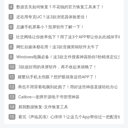
4
数据丢失如何恢复？不花钱的官方恢复工具来了！
5
还在用夸克UC？这3款浏览器体验更佳！
6
总嫌手机屏幕小？投屏软件了解一下！
7
社交网络让你效率低下？用了这3个APP帮让你从此戒掉手机！
8
网红自媒体都在用！这3款音频剪辑软件太牛了
9
Windows电脑必备！这3款文件搜索神器助你1秒精准定位文件
10
3款超好用的录屏软件，再不收起来就晚了！
11
频繁玩手机太伤眼？想护眼就靠这些APP了！
12
再也不用背着电脑到处跑了！用好这些神器直接轻松办公
13
Calibre—老牌开源电子书管理神器
14
易我数据恢复-文件恢复工具
15
看完《声临其境》心痒痒？让这几个App帮你过一把配音瘾