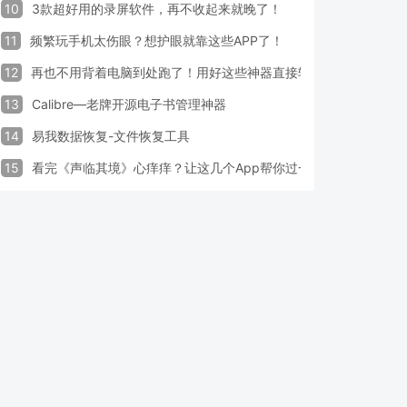
10
3款超好用的录屏软件，再不收起来就晚了！
11
频繁玩手机太伤眼？想护眼就靠这些APP了！
12
再也不用背着电脑到处跑了！用好这些神器直接轻松办公
13
Calibre—老牌开源电子书管理神器
14
易我数据恢复-文件恢复工具
15
看完《声临其境》心痒痒？让这几个App帮你过一把配音瘾