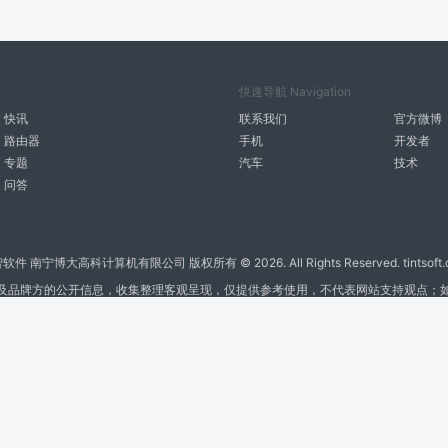
快速导航 Navigation
快讯
联系我们
官方微博
路由器
手机
开发者
专题
汽车
技术
问答
智软件 南宁博大高科计算机有限公司 版权所有 ©
2026. All Rights Reserved. tintsoft
及品牌方的公开信息，收集整理客观呈现，仅提供参考使用，不代表网站支持观点；
广告与友链交换QQ: 4322897 共同关注软件行业
博大软件
盈门
ManualLib