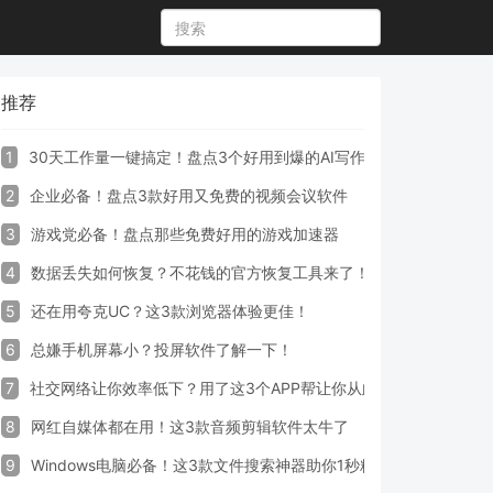
推荐
1
30天工作量一键搞定！盘点3个好用到爆的AI写作生成器工具
2
企业必备！盘点3款好用又免费的视频会议软件
3
游戏党必备！盘点那些免费好用的游戏加速器
4
数据丢失如何恢复？不花钱的官方恢复工具来了！
5
还在用夸克UC？这3款浏览器体验更佳！
6
总嫌手机屏幕小？投屏软件了解一下！
7
社交网络让你效率低下？用了这3个APP帮让你从此戒掉手机！
8
网红自媒体都在用！这3款音频剪辑软件太牛了
9
Windows电脑必备！这3款文件搜索神器助你1秒精准定位文件