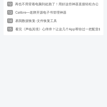
12
再也不用背着电脑到处跑了！用好这些神器直接轻松办公
13
Calibre—老牌开源电子书管理神器
14
易我数据恢复-文件恢复工具
15
看完《声临其境》心痒痒？让这几个App帮你过一把配音瘾