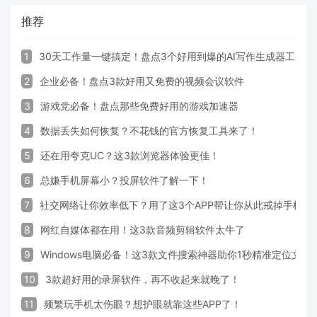
推荐
1
30天工作量一键搞定！盘点3个好用到爆的AI写作生成器工具
2
企业必备！盘点3款好用又免费的视频会议软件
3
游戏党必备！盘点那些免费好用的游戏加速器
4
数据丢失如何恢复？不花钱的官方恢复工具来了！
5
还在用夸克UC？这3款浏览器体验更佳！
6
总嫌手机屏幕小？投屏软件了解一下！
7
社交网络让你效率低下？用了这3个APP帮让你从此戒掉手机！
8
网红自媒体都在用！这3款音频剪辑软件太牛了
9
Windows电脑必备！这3款文件搜索神器助你1秒精准定位文件
10
3款超好用的录屏软件，再不收起来就晚了！
11
频繁玩手机太伤眼？想护眼就靠这些APP了！