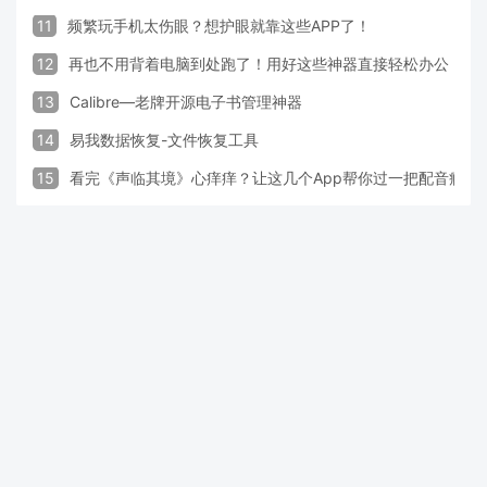
11
频繁玩手机太伤眼？想护眼就靠这些APP了！
12
再也不用背着电脑到处跑了！用好这些神器直接轻松办公
13
Calibre—老牌开源电子书管理神器
14
易我数据恢复-文件恢复工具
15
看完《声临其境》心痒痒？让这几个App帮你过一把配音瘾