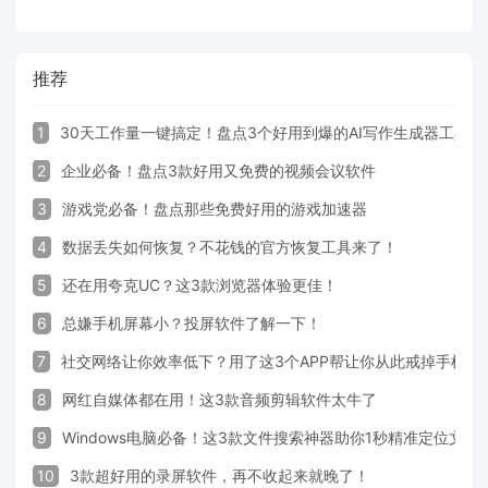
推荐
1
30天工作量一键搞定！盘点3个好用到爆的AI写作生成器工具
2
企业必备！盘点3款好用又免费的视频会议软件
3
游戏党必备！盘点那些免费好用的游戏加速器
4
数据丢失如何恢复？不花钱的官方恢复工具来了！
5
还在用夸克UC？这3款浏览器体验更佳！
6
总嫌手机屏幕小？投屏软件了解一下！
7
社交网络让你效率低下？用了这3个APP帮让你从此戒掉手机！
8
网红自媒体都在用！这3款音频剪辑软件太牛了
9
Windows电脑必备！这3款文件搜索神器助你1秒精准定位文件
10
3款超好用的录屏软件，再不收起来就晚了！