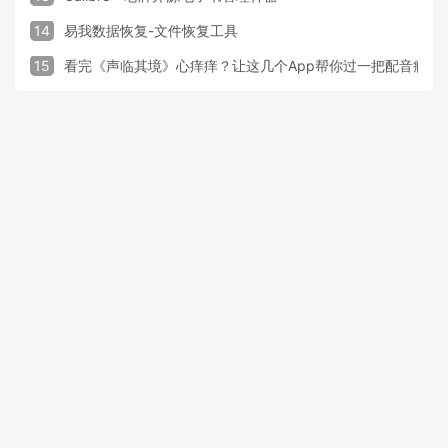
14
易我数据恢复-文件恢复工具
15
看完《声临其境》心痒痒？让这几个App帮你过一把配音瘾