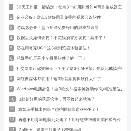
1
30天工作量一键搞定！盘点3个好用到爆的AI写作生成器工具
2
企业必备！盘点3款好用又免费的视频会议软件
3
游戏党必备！盘点那些免费好用的游戏加速器
4
数据丢失如何恢复？不花钱的官方恢复工具来了！
5
还在用夸克UC？这3款浏览器体验更佳！
6
总嫌手机屏幕小？投屏软件了解一下！
7
社交网络让你效率低下？用了这3个APP帮让你从此戒掉手机！
8
网红自媒体都在用！这3款音频剪辑软件太牛了
9
Windows电脑必备！这3款文件搜索神器助你1秒精准定位文件
10
3款超好用的录屏软件，再不收起来就晚了！
11
频繁玩手机太伤眼？想护眼就靠这些APP了！
12
再也不用背着电脑到处跑了！用好这些神器直接轻松办公
13
Calibre—老牌开源电子书管理神器