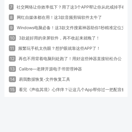
7
社交网络让你效率低下？用了这3个APP帮让你从此戒掉手机！
8
网红自媒体都在用！这3款音频剪辑软件太牛了
9
Windows电脑必备！这3款文件搜索神器助你1秒精准定位文件
10
3款超好用的录屏软件，再不收起来就晚了！
11
频繁玩手机太伤眼？想护眼就靠这些APP了！
12
再也不用背着电脑到处跑了！用好这些神器直接轻松办公
13
Calibre—老牌开源电子书管理神器
14
易我数据恢复-文件恢复工具
15
看完《声临其境》心痒痒？让这几个App帮你过一把配音瘾