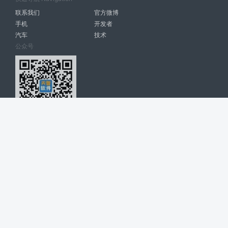
联系我们
官方微博
手机
开发者
汽车
技术
公众号
天智软件 南宁博大高科计算机有限公司 版权所有 ©
2026. All Rights
Reserved. tintsoft.com
网站展示的品牌信息和数据，是基于互联网大数据及品牌方的公开信息，
收集整理客观呈现，仅提供参考使用，不代表网站支持观点；如有侵权、
错误信息，请及时联系我们更正或删除！
广告与友链交换QQ: 4322897 共同关注软件行业
博大软件
盈门
ManualLib