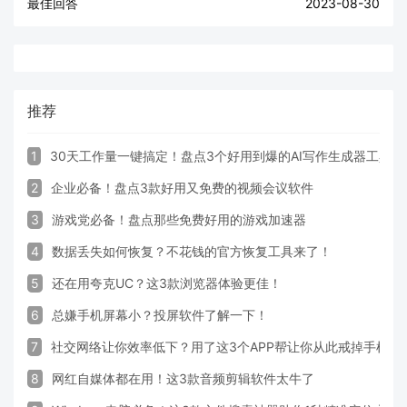
最佳回答
2023-08-30
推荐
1
30天工作量一键搞定！盘点3个好用到爆的AI写作生成器工具
2
企业必备！盘点3款好用又免费的视频会议软件
3
游戏党必备！盘点那些免费好用的游戏加速器
4
数据丢失如何恢复？不花钱的官方恢复工具来了！
5
还在用夸克UC？这3款浏览器体验更佳！
6
总嫌手机屏幕小？投屏软件了解一下！
7
社交网络让你效率低下？用了这3个APP帮让你从此戒掉手机！
8
网红自媒体都在用！这3款音频剪辑软件太牛了