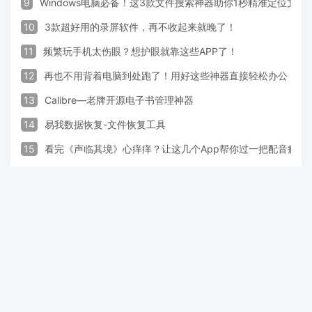
9
Windows电脑必备！这3款文件搜索神器助你1秒精准定位文件
10
3款超好用的录屏软件，再不收起来就晚了！
11
频繁玩手机太伤眼？想护眼就靠这些APP了！
12
再也不用背着电脑到处跑了！用好这些神器直接轻松办公
13
Calibre—老牌开源电子书管理神器
14
易我数据恢复-文件恢复工具
15
看完《声临其境》心痒痒？让这几个App帮你过一把配音瘾