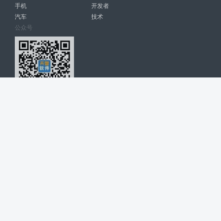
手机
开发者
汽车
技术
公众号
天智软件 南宁博大高科计算机有限公司 版权所有 ©
2026. All Rights
Reserved. tintsoft.com
网站展示的品牌信息和数据，是基于互联网大数据及品牌方的公开信息，
收集整理客观呈现，仅提供参考使用，不代表网站支持观点；如有侵权、
错误信息，请及时联系我们更正或删除！
广告与友链交换QQ: 4322897 共同关注软件行业
博大软件
盈门
ManualLib