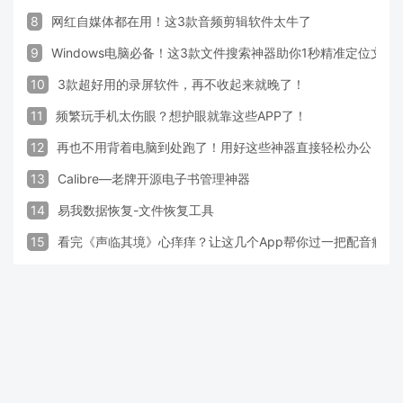
8
网红自媒体都在用！这3款音频剪辑软件太牛了
9
Windows电脑必备！这3款文件搜索神器助你1秒精准定位文件
10
3款超好用的录屏软件，再不收起来就晚了！
11
频繁玩手机太伤眼？想护眼就靠这些APP了！
12
再也不用背着电脑到处跑了！用好这些神器直接轻松办公
13
Calibre—老牌开源电子书管理神器
14
易我数据恢复-文件恢复工具
15
看完《声临其境》心痒痒？让这几个App帮你过一把配音瘾