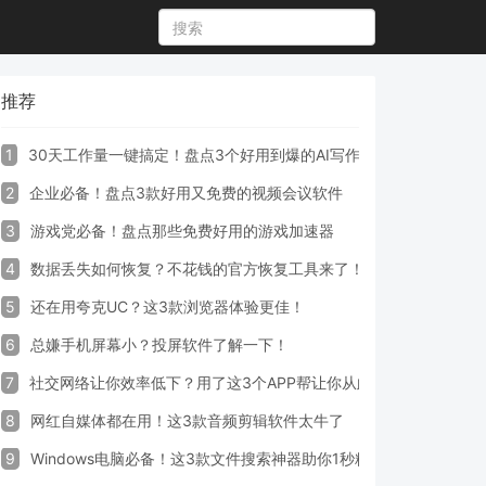
推荐
1
30天工作量一键搞定！盘点3个好用到爆的AI写作生成器工具
2
企业必备！盘点3款好用又免费的视频会议软件
3
游戏党必备！盘点那些免费好用的游戏加速器
4
数据丢失如何恢复？不花钱的官方恢复工具来了！
5
还在用夸克UC？这3款浏览器体验更佳！
6
总嫌手机屏幕小？投屏软件了解一下！
7
社交网络让你效率低下？用了这3个APP帮让你从此戒掉手机！
8
网红自媒体都在用！这3款音频剪辑软件太牛了
9
Windows电脑必备！这3款文件搜索神器助你1秒精准定位文件