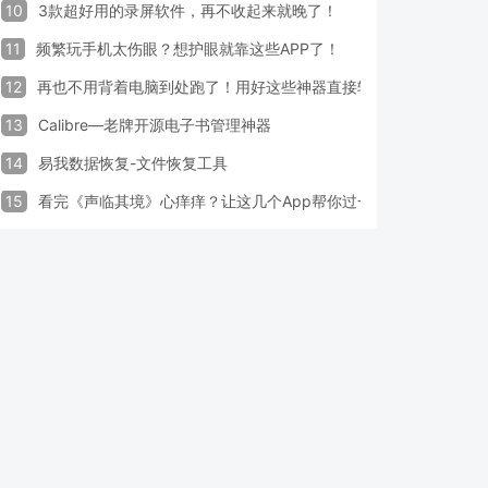
10
3款超好用的录屏软件，再不收起来就晚了！
11
频繁玩手机太伤眼？想护眼就靠这些APP了！
12
再也不用背着电脑到处跑了！用好这些神器直接轻松办公
13
Calibre—老牌开源电子书管理神器
14
易我数据恢复-文件恢复工具
15
看完《声临其境》心痒痒？让这几个App帮你过一把配音瘾