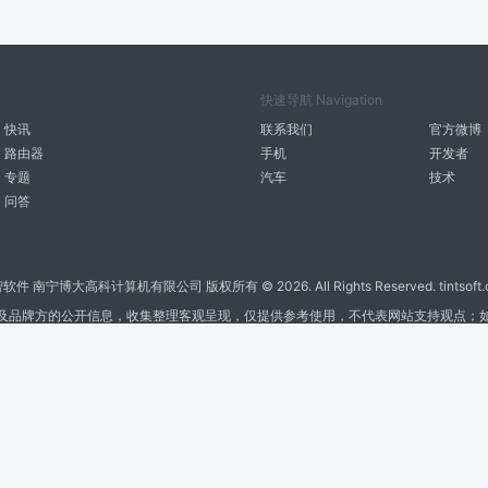
快速导航 Navigation
快讯
联系我们
官方微博
路由器
手机
开发者
专题
汽车
技术
问答
智软件 南宁博大高科计算机有限公司 版权所有 ©
2026. All Rights Reserved. tintsoft
及品牌方的公开信息，收集整理客观呈现，仅提供参考使用，不代表网站支持观点；
广告与友链交换QQ: 4322897 共同关注软件行业
博大软件
盈门
ManualLib