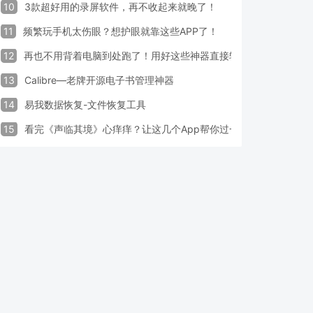
10
3款超好用的录屏软件，再不收起来就晚了！
11
频繁玩手机太伤眼？想护眼就靠这些APP了！
12
再也不用背着电脑到处跑了！用好这些神器直接轻松办公
13
Calibre—老牌开源电子书管理神器
14
易我数据恢复-文件恢复工具
15
看完《声临其境》心痒痒？让这几个App帮你过一把配音瘾