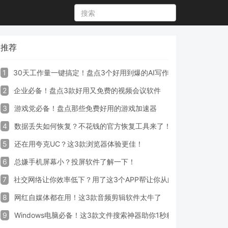
推荐
1
30天工作量一键搞定！盘点3个好用到爆的AI写作生成器工具
2
企业必备！盘点3款好用又免费的视频会议软件
3
游戏党必备！盘点那些免费好用的游戏加速器
4
数据丢失如何恢复？不花钱的官方恢复工具来了！
5
还在用夸克UC？这3款浏览器体验更佳！
6
总嫌手机屏幕小？投屏软件了解一下！
7
社交网络让你效率低下？用了这3个APP帮让你从此戒掉手机！
8
网红自媒体都在用！这3款音频剪辑软件太牛了
9
Windows电脑必备！这3款文件搜索神器助你1秒精准定位文件