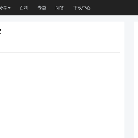
分享
百科
专题
问答
下载中心
字