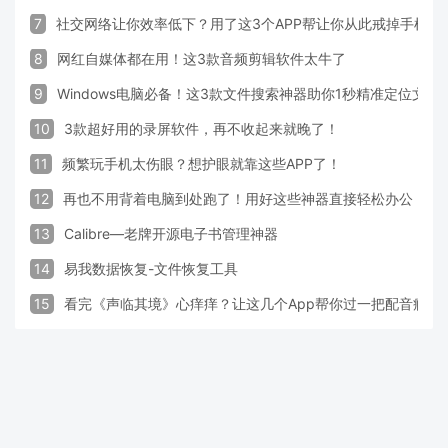
7
社交网络让你效率低下？用了这3个APP帮让你从此戒掉手机！
8
网红自媒体都在用！这3款音频剪辑软件太牛了
9
Windows电脑必备！这3款文件搜索神器助你1秒精准定位文件
10
3款超好用的录屏软件，再不收起来就晚了！
11
频繁玩手机太伤眼？想护眼就靠这些APP了！
12
再也不用背着电脑到处跑了！用好这些神器直接轻松办公
13
Calibre—老牌开源电子书管理神器
14
易我数据恢复-文件恢复工具
15
看完《声临其境》心痒痒？让这几个App帮你过一把配音瘾