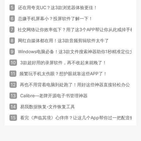
5
还在用夸克UC？这3款浏览器体验更佳！
6
总嫌手机屏幕小？投屏软件了解一下！
7
社交网络让你效率低下？用了这3个APP帮让你从此戒掉手机！
8
网红自媒体都在用！这3款音频剪辑软件太牛了
9
Windows电脑必备！这3款文件搜索神器助你1秒精准定位文件
10
3款超好用的录屏软件，再不收起来就晚了！
11
频繁玩手机太伤眼？想护眼就靠这些APP了！
12
再也不用背着电脑到处跑了！用好这些神器直接轻松办公
13
Calibre—老牌开源电子书管理神器
14
易我数据恢复-文件恢复工具
15
看完《声临其境》心痒痒？让这几个App帮你过一把配音瘾