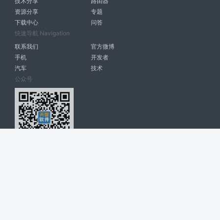
技术分享
路由器
资源分享
专题
下载中心
问答
快速导航 Navigation
联系我们
官方微博
手机
开发者
汽车
技术
公众号
天智软件 南宁博大高科计算机有限公司 版权所有 ©
2026. All Rights
Reserved. tintsoft.com
网站展示的品牌信息和数据，是基于互联网大数据及品牌方的公开信息，
收集整理客观呈现，仅提供参考使用，不代表网站支持观点；如有侵权、
错误信息，请及时联系我们更正或删除！
广告与友链交换QQ: 4322897 共同关注软件行业