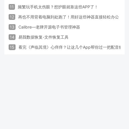
11
频繁玩手机太伤眼？想护眼就靠这些APP了！
12
再也不用背着电脑到处跑了！用好这些神器直接轻松办公
13
Calibre—老牌开源电子书管理神器
14
易我数据恢复-文件恢复工具
15
看完《声临其境》心痒痒？让这几个App帮你过一把配音瘾