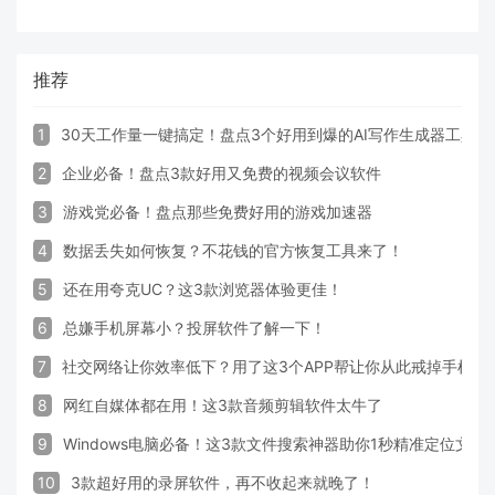
推荐
1
30天工作量一键搞定！盘点3个好用到爆的AI写作生成器工具
2
企业必备！盘点3款好用又免费的视频会议软件
3
游戏党必备！盘点那些免费好用的游戏加速器
4
数据丢失如何恢复？不花钱的官方恢复工具来了！
5
还在用夸克UC？这3款浏览器体验更佳！
6
总嫌手机屏幕小？投屏软件了解一下！
7
社交网络让你效率低下？用了这3个APP帮让你从此戒掉手机！
8
网红自媒体都在用！这3款音频剪辑软件太牛了
9
Windows电脑必备！这3款文件搜索神器助你1秒精准定位文件
10
3款超好用的录屏软件，再不收起来就晚了！