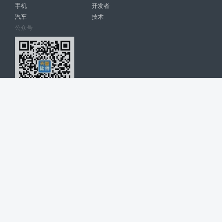
手机
开发者
汽车
技术
公众号
天智软件 南宁博大高科计算机有限公司 版权所有 ©
2026. All Rights
Reserved. tintsoft.com
网站展示的品牌信息和数据，是基于互联网大数据及品牌方的公开信息，
收集整理客观呈现，仅提供参考使用，不代表网站支持观点；如有侵权、
错误信息，请及时联系我们更正或删除！
广告与友链交换QQ: 4322897 共同关注软件行业
博大软件
盈门
ManualLib