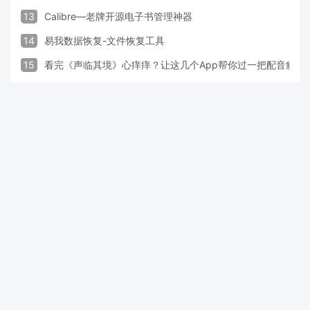
13
Calibre—老牌开源电子书管理神器
14
易我数据恢复-文件恢复工具
15
看完《声临其境》心痒痒？让这几个App帮你过一把配音瘾