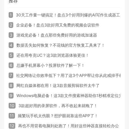
推荐
1
30天工作量一键搞定！盘点3个好用到爆的AI写作生成器工具
2
企业必备！盘点3款好用又免费的视频会议软件
3
游戏党必备！盘点那些免费好用的游戏加速器
4
数据丢失如何恢复？不花钱的官方恢复工具来了！
5
还在用夸克UC？这3款浏览器体验更佳！
6
总嫌手机屏幕小？投屏软件了解一下！
7
社交网络让你效率低下？用了这3个APP帮让你从此戒掉手机！
8
网红自媒体都在用！这3款音频剪辑软件太牛了
9
Windows电脑必备！这3款文件搜索神器助你1秒精准定位文件
10
3款超好用的录屏软件，再不收起来就晚了！
11
频繁玩手机太伤眼？想护眼就靠这些APP了！
12
再也不用背着电脑到处跑了！用好这些神器直接轻松办公