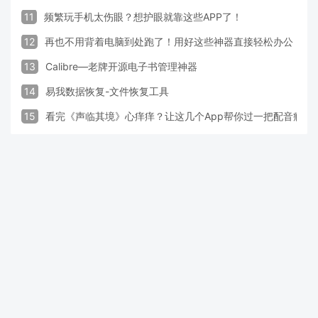
11
频繁玩手机太伤眼？想护眼就靠这些APP了！
12
再也不用背着电脑到处跑了！用好这些神器直接轻松办公
13
Calibre—老牌开源电子书管理神器
14
易我数据恢复-文件恢复工具
15
看完《声临其境》心痒痒？让这几个App帮你过一把配音瘾