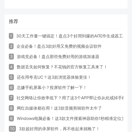
推荐
1
30天工作量一键搞定！盘点3个好用到爆的AI写作生成器工具
2
企业必备！盘点3款好用又免费的视频会议软件
3
游戏党必备！盘点那些免费好用的游戏加速器
4
数据丢失如何恢复？不花钱的官方恢复工具来了！
5
还在用夸克UC？这3款浏览器体验更佳！
6
总嫌手机屏幕小？投屏软件了解一下！
7
社交网络让你效率低下？用了这3个APP帮让你从此戒掉手机！
8
网红自媒体都在用！这3款音频剪辑软件太牛了
9
Windows电脑必备！这3款文件搜索神器助你1秒精准定位文件
10
3款超好用的录屏软件，再不收起来就晚了！