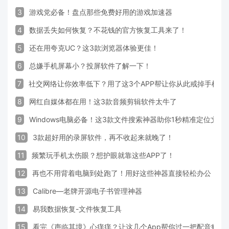
3
游戏党必备！盘点那些免费好用的游戏加速器
4
数据丢失如何恢复？不花钱的官方恢复工具来了！
5
还在用夸克UC？这3款浏览器体验更佳！
6
总嫌手机屏幕小？投屏软件了解一下！
7
社交网络让你效率低下？用了这3个APP帮让你从此戒掉手机！
8
网红自媒体都在用！这3款音频剪辑软件太牛了
9
Windows电脑必备！这3款文件搜索神器助你1秒精准定位文件
10
3款超好用的录屏软件，再不收起来就晚了！
11
频繁玩手机太伤眼？想护眼就靠这些APP了！
12
再也不用背着电脑到处跑了！用好这些神器直接轻松办公
13
Calibre—老牌开源电子书管理神器
14
易我数据恢复-文件恢复工具
15
看完《声临其境》心痒痒？让这几个App帮你过一把配音瘾