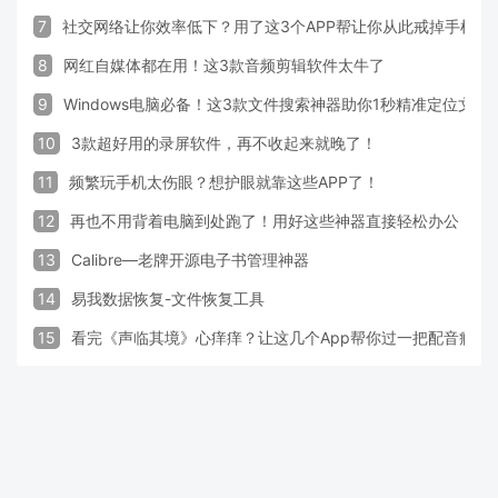
7
社交网络让你效率低下？用了这3个APP帮让你从此戒掉手机！
8
网红自媒体都在用！这3款音频剪辑软件太牛了
9
Windows电脑必备！这3款文件搜索神器助你1秒精准定位文件
10
3款超好用的录屏软件，再不收起来就晚了！
11
频繁玩手机太伤眼？想护眼就靠这些APP了！
12
再也不用背着电脑到处跑了！用好这些神器直接轻松办公
13
Calibre—老牌开源电子书管理神器
14
易我数据恢复-文件恢复工具
15
看完《声临其境》心痒痒？让这几个App帮你过一把配音瘾