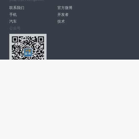
联系我们
官方微博
手机
开发者
汽车
技术
公众号
天智软件 南宁博大高科计算机有限公司 版权所有 ©
2026. All Rights
Reserved. tintsoft.com
网站展示的品牌信息和数据，是基于互联网大数据及品牌方的公开信息，
收集整理客观呈现，仅提供参考使用，不代表网站支持观点；如有侵权、
错误信息，请及时联系我们更正或删除！
广告与友链交换QQ: 4322897 共同关注软件行业
博大软件
盈门
ManualLib