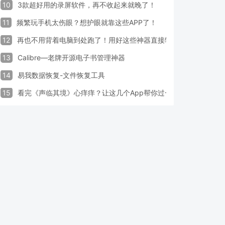
10
3款超好用的录屏软件，再不收起来就晚了！
11
频繁玩手机太伤眼？想护眼就靠这些APP了！
12
再也不用背着电脑到处跑了！用好这些神器直接轻松办公
13
Calibre—老牌开源电子书管理神器
14
易我数据恢复-文件恢复工具
15
看完《声临其境》心痒痒？让这几个App帮你过一把配音瘾