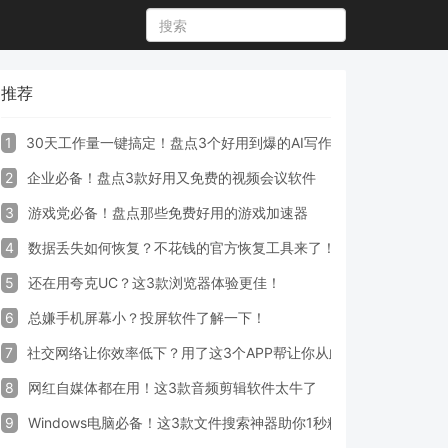
推荐
1
30天工作量一键搞定！盘点3个好用到爆的AI写作生成器工具
2
企业必备！盘点3款好用又免费的视频会议软件
3
游戏党必备！盘点那些免费好用的游戏加速器
4
数据丢失如何恢复？不花钱的官方恢复工具来了！
5
还在用夸克UC？这3款浏览器体验更佳！
6
总嫌手机屏幕小？投屏软件了解一下！
7
社交网络让你效率低下？用了这3个APP帮让你从此戒掉手机！
8
网红自媒体都在用！这3款音频剪辑软件太牛了
9
Windows电脑必备！这3款文件搜索神器助你1秒精准定位文件