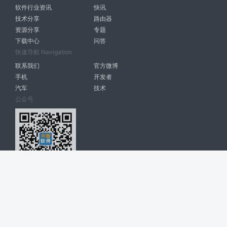
软件行业资讯
快讯
技术分享
路由器
资源分享
专题
下载中心
问答
快速导航 Navigation
联系我们
官方微博
手机
开发者
汽车
技术
公众号
天智软件 南宁博大高科计算机有限公司 版权所有 ©
2026. All Rights
Reserved. tintsoft.com
网站展示的品牌信息和数据，是基于互联网大数据及品牌方的公开信息，
收集整理客观呈现，仅提供参考使用，不代表网站支持观点；如有侵权、
错误信息，请及时联系我们更正或删除！