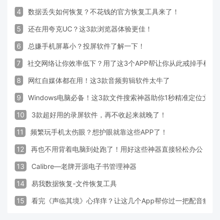
4
数据丢失如何恢复？不花钱的官方恢复工具来了！
5
还在用夸克UC？这3款浏览器体验更佳！
6
总嫌手机屏幕小？投屏软件了解一下！
7
社交网络让你效率低下？用了这3个APP帮让你从此戒掉手机！
8
网红自媒体都在用！这3款音频剪辑软件太牛了
9
Windows电脑必备！这3款文件搜索神器助你1秒精准定位文件
10
3款超好用的录屏软件，再不收起来就晚了！
11
频繁玩手机太伤眼？想护眼就靠这些APP了！
12
再也不用背着电脑到处跑了！用好这些神器直接轻松办公
13
Calibre—老牌开源电子书管理神器
14
易我数据恢复-文件恢复工具
15
看完《声临其境》心痒痒？让这几个App帮你过一把配音瘾