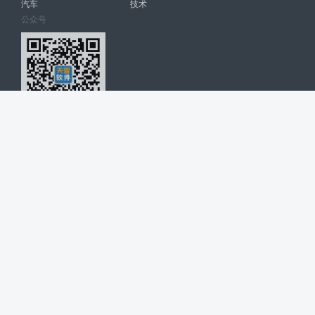
汽车
技术
公众号
天智软件 南宁博大高科计算机有限公司 版权所有 ©
2026. All Rights
Reserved. tintsoft.com
网站展示的品牌信息和数据，是基于互联网大数据及品牌方的公开信息，
收集整理客观呈现，仅提供参考使用，不代表网站支持观点；如有侵权、
错误信息，请及时联系我们更正或删除！
广告与友链交换QQ: 4322897 共同关注软件行业
博大软件
盈门
ManualLib