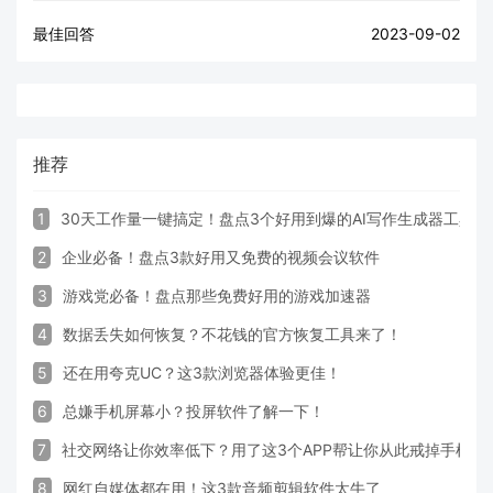
最佳回答
2023-09-02
推荐
1
30天工作量一键搞定！盘点3个好用到爆的AI写作生成器工具
2
企业必备！盘点3款好用又免费的视频会议软件
3
游戏党必备！盘点那些免费好用的游戏加速器
4
数据丢失如何恢复？不花钱的官方恢复工具来了！
5
还在用夸克UC？这3款浏览器体验更佳！
6
总嫌手机屏幕小？投屏软件了解一下！
7
社交网络让你效率低下？用了这3个APP帮让你从此戒掉手机！
8
网红自媒体都在用！这3款音频剪辑软件太牛了