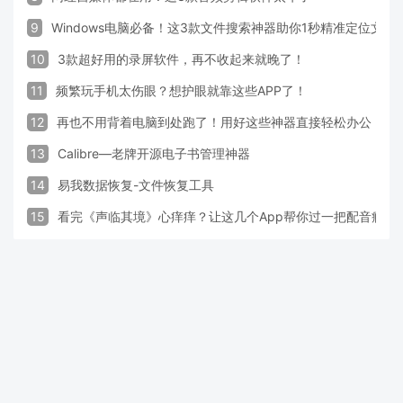
9
Windows电脑必备！这3款文件搜索神器助你1秒精准定位文件
10
3款超好用的录屏软件，再不收起来就晚了！
11
频繁玩手机太伤眼？想护眼就靠这些APP了！
12
再也不用背着电脑到处跑了！用好这些神器直接轻松办公
13
Calibre—老牌开源电子书管理神器
14
易我数据恢复-文件恢复工具
15
看完《声临其境》心痒痒？让这几个App帮你过一把配音瘾