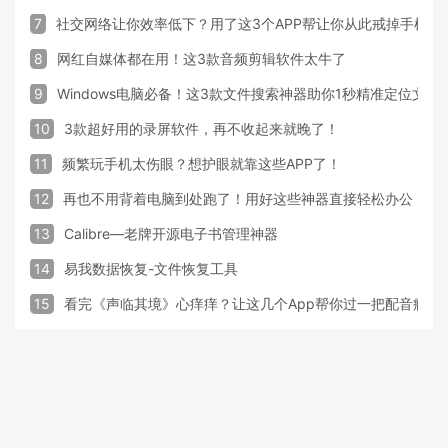
7
社交网络让你效率低下？用了这3个APP帮让你从此戒掉手机！
8
网红自媒体都在用！这3款音频剪辑软件太牛了
9
Windows电脑必备！这3款文件搜索神器助你1秒精准定位文件
10
3款超好用的录屏软件，再不收起来就晚了！
11
频繁玩手机太伤眼？想护眼就靠这些APP了！
12
再也不用背着电脑到处跑了！用好这些神器直接轻松办公
13
Calibre—老牌开源电子书管理神器
14
易我数据恢复-文件恢复工具
15
看完《声临其境》心痒痒？让这几个App帮你过一把配音瘾