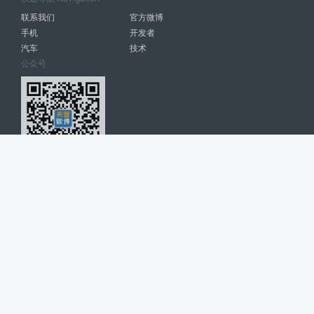
联系我们
官方微博
手机
开发者
汽车
技术
公众号
天智软件 南宁博大高科计算机有限公司 版权所有 ©
2026. All Rights
Reserved. tintsoft.com
网站展示的品牌信息和数据，是基于互联网大数据及品牌方的公开信息，
收集整理客观呈现，仅提供参考使用，不代表网站支持观点；如有侵权、
错误信息，请及时联系我们更正或删除！
广告与友链交换QQ: 4322897 共同关注软件行业
博大软件
盈门
ManualLib