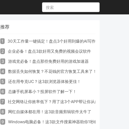
推荐
1
30天工作量一键搞定！盘点3个好用到爆的AI写作生成器工具
2
企业必备！盘点3款好用又免费的视频会议软件
3
游戏党必备！盘点那些免费好用的游戏加速器
4
数据丢失如何恢复？不花钱的官方恢复工具来了！
5
还在用夸克UC？这3款浏览器体验更佳！
6
总嫌手机屏幕小？投屏软件了解一下！
7
社交网络让你效率低下？用了这3个APP帮让你从此戒掉手机！
8
网红自媒体都在用！这3款音频剪辑软件太牛了
9
Windows电脑必备！这3款文件搜索神器助你1秒精准定位文件