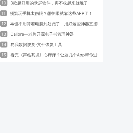
10
3款超好用的录屏软件，再不收起来就晚了！
11
频繁玩手机太伤眼？想护眼就靠这些APP了！
12
再也不用背着电脑到处跑了！用好这些神器直接轻松办公
13
Calibre—老牌开源电子书管理神器
14
易我数据恢复-文件恢复工具
15
看完《声临其境》心痒痒？让这几个App帮你过一把配音瘾